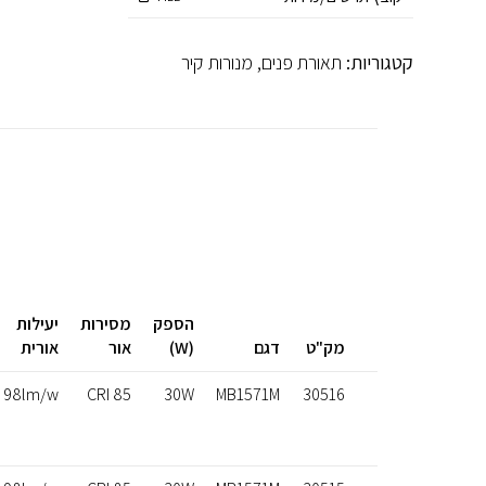
קטגוריות:
תאורת פנים
,
מנורות קיר
הספק
מסירות
יעילות
מק"ט
דגם
(W)
אור
אורית
98lm/w
CRI 85
30W
MB1571M
30516