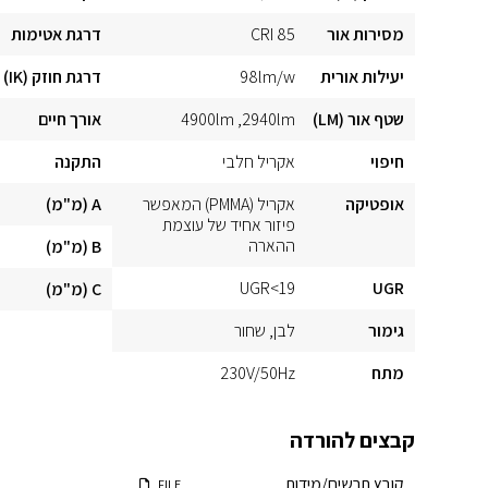
מסירות אור
CRI 85
דרגת אטימות
יעילות אורית
98lm/w
דרגת חוזק (IK)
שטף אור (LM)
2940lm
4900lm
אורך חיים
חיפוי
אקריל חלבי
התקנה
אופטיקה
אקריל (PMMA) המאפשר
A (מ"מ)
פיזור אחיד של עוצמת
ההארה
B (מ"מ)
UGR<19
UGR
C (מ"מ)
גימור
לבן
שחור
מתח
230V/50Hz
קבצים להורדה
קובץ תרשים/מידות
FILE