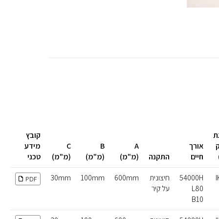
ת
קובץ
ק
אורך
A
B
C
מידע
חיים
התקנה
(מ"מ)
(מ"מ)
(מ"מ)
טכני
I
54000H
חיצונית
600mm
100mm
30mm
PDF
L80
על קיר
B10