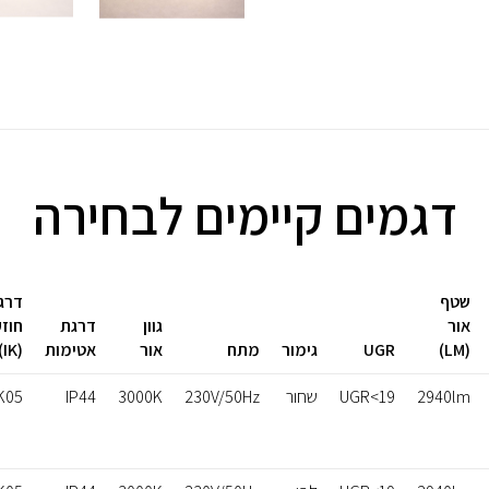
דגמים קיימים לבחירה
שטף
דרג
אור
גוון
דרגת
חוז
(LM)
UGR
גימור
מתח
אור
אטימות
(IK)
2940lm
UGR<19
שחור
230V/50Hz
3000K
IP44
K05