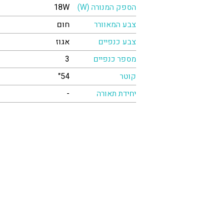
הספק המנורה (W)
18W
צבע המאוורר
חום
צבע כנפיים
אגוז
מספר כנפיים
3
קוטר
54"
יחידת תאורה
-