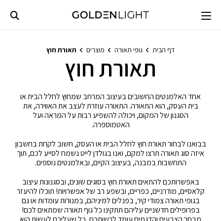
Ski
t
conten
דף הבית
גופי תאורה
מוצרים
תאורת חוץ
תאורת חוץ
אחד האלמנטים החשובים בעיצוב המרחב שמחוץ לחלל הבית או
בית העסק, הוא התאורה. התאורה עוזרת לעצב את האווירה, את
הסגנון של המקום, ויכולה להשפיע רבות על המראה ועל
האטמוספרה.
בבואנו לבחור תאורת חוץ לחלל הבית או העסק, חשוב לקחת בחשבון
איזה סוג תאורה תרצו למקם, ואנו בגולדן לייט נשמח לסייע לכם, תוך
התחשבות במבנה, בעיצוב הקיים, ובאלמנטים נוספים.
באפשרותכם להתאים תאורת חוץ בסוגים שונים, ובסגנונות עיצוב
קלאסיים, מודרניים, כפריים, ובשפע רב של אפשרויות! תוכלו להיעזר
בגופי תאורה צמודי קיר, בפנלים למיניהם, במנורות עומדות או גם
בפרופילים חדשניים עליהם תתקינו כל גוף תאורה שמתאים לכם!
מבחר הצבעים והדגמים עומד לרשותכם, כל שעליכם לעשות הוא