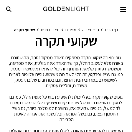
Ski
t
conten
דף הבית
גופי תאורה
מוצרים
תאורת פנים
שקועי תקרה
שקועי תקרה
גופי תאורה שקועי תקרה מספקים תאורה ממקור נסתר, מה שתורם
באורח פלא לעיצוב החלל, כך שהתאורה אינה בולטת, אינה מפריעה,
ומשמשת פתרון קלאסי. הפתרון הזה יכול להיראות אינטימי ורומנטי,
כמו גם ענייני ופרקטי, זה תלוי לשם מה משמש. גופים אלו פופולאריים
לשימוש גם במרחבי הבית והחצר, וגם במרחבים של בתי עסק,
משרדים, וחללים עסקיים.
גופים שקועי תקרה בעלי יכולת להשפיע רבות על אופי החלל, כמו גם
לחסוך בהוצאות רבות של שבירת קירות ושיפוץ כללי. שימוש בתאורת
לד למשל, בגופים שקועים אלו, נחשבת למומלצת ביותר, גם בשל
החסכון העצום, גם בשל המראה, ובל נשכח את העזרה לאיכות
הסביבה.
האפשרות להסתיר את התאורה, לא להתעסק עם נורות רבות ואהילים