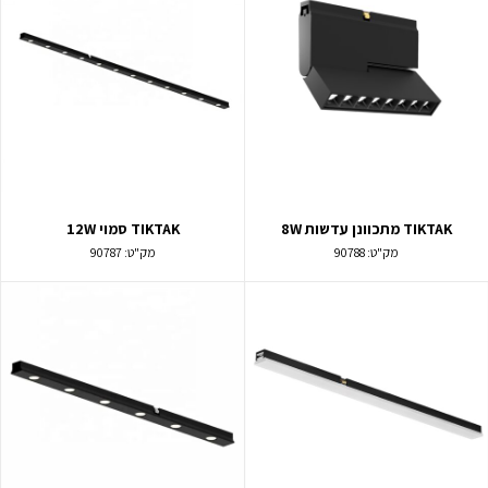
TIKTAK מתכוונן עדשות 8W
TIKTAK סמוי 12W
מק"ט:
90788
מק"ט:
90787