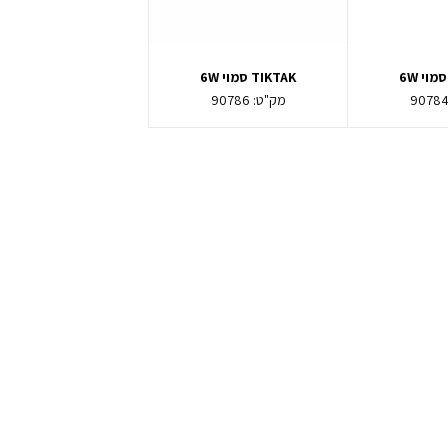
TIKTAK סמוי 6W
9078
מק"ט:
90786