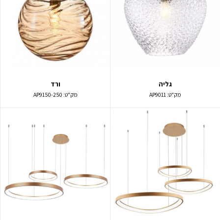
גליה
ורד
מק"ט:
AP9011
מק"ט:
AP9150-250