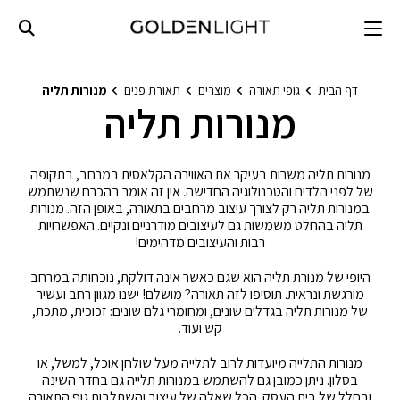
Ski
t
conten
דף הבית
גופי תאורה
מוצרים
תאורת פנים
מנורות תליה
מנורות תליה
מנורות תליה משרות בעיקר את האווירה הקלאסית במרחב, בתקופה
של לפני הלדים והטכנולוגיה החדישה. אין זה אומר בהכרח שנשתמש
במנורות תליה רק לצורך עיצוב מרחבים בתאורה, באופן הזה. מנורות
תליה בהחלט משמשות גם לעיצובים מודרניים ונקיים. האפשרויות
רבות והעיצובים מדהימים!
היופי של מנורת תליה הוא שגם כאשר אינה דולקת, נוכחותה במרחב
מורגשת ונראית. תוסיפו לזה תאורה? מושלם! ישנו מגוון רחב ועשיר
של מנורות תליה בגדלים שונים, ומחומרי גלם שונים: זכוכית, מתכת,
קש ועוד.
מנורות התלייה מיועדות לרוב לתלייה מעל שולחן אוכל, למשל, או
בסלון. ניתן כמובן גם להשתמש במנורות תלייה גם בחדר השינה
ובחלל של בית העסק. הכל שאלה של עיצוב והשתלבות גוף התאורה