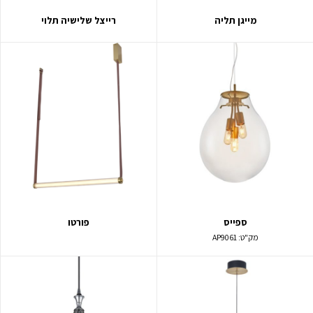
מייגן תליה
רייצל שלישיה תלוי
ספייס
פורטו
מק"ט:
AP9061