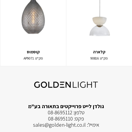
קלארה
קוסמוס
מק"ט:
90816
מק"ט:
AP9071
גולדן לייט פרוייקטים בתאורה בע"מ
טלפון:
08-8695112
פקס:
08-8695110
אימייל:
sales@golden-light.co.il