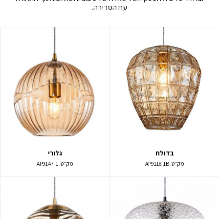
עם הסביבה.
בדולח
גלורי
מק"ט:
AP9118-1B
מק"ט:
AP9147-1