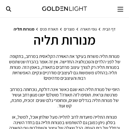
Ski
t
conten
דף הבית
גופי תאורה
מוצרים
תאורת פנים
מנורות תליה
מנורות תליה
מנורות תליה משרות בעיקר את האווירה הקלאסית במרחב, בתקופה
של לפני הלדים והטכנולוגיה החדישה. אין זה אומר בהכרח שנשתמש
במנורות תליה רק לצורך עיצוב מרחבים בתאורה, באופן הזה. מנורות
תליה בהחלט משמשות גם לעיצובים מודרניים ונקיים. האפשרויות
רבות והעיצובים מדהימים!
היופי של מנורת תליה הוא שגם כאשר אינה דולקת, נוכחותה במרחב
מורגשת ונראית. תוסיפו לזה תאורה? מושלם! ישנו מגוון רחב ועשיר
של מנורות תליה בגדלים שונים, ומחומרי גלם שונים: זכוכית, מתכת,
קש ועוד.
מנורות התלייה מיועדות לרוב לתלייה מעל שולחן אוכל, למשל, או
בסלון. ניתן כמובן גם להשתמש במנורות תלייה גם בחדר השינה
ובחלל של בית העסק. הכל שאלה של עיצוב והשתלבות גוף התאורה