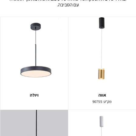
עם הסביבה.
אווה
ויולה
מק"ט:
90755