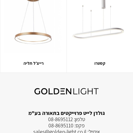
קסטרו
רייצ'ל תליה
גולדן לייט פרוייקטים בתאורה בע"מ
טלפון:
08-8695112
פקס:
08-8695110
אימייל:
sales@golden-light.co.il