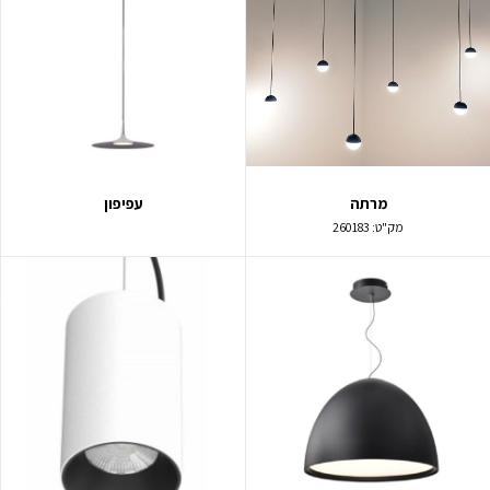
מרתה
עפיפון
מק"ט:
260183