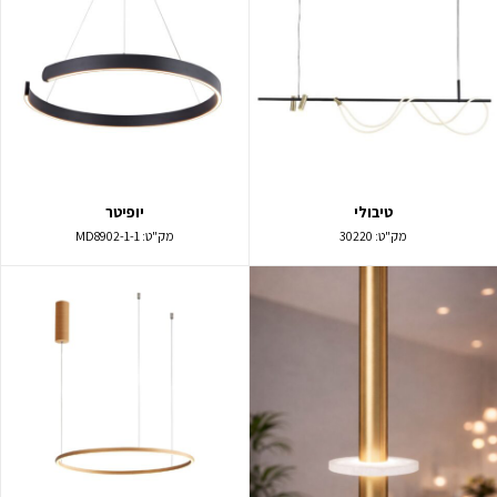
טיבולי
יופיטר
מק"ט:
30220
מק"ט:
MD8902-1-1