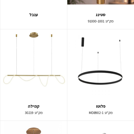
סטינג
ענבל
מק"ט:
91000-1001
פלוטו
קמילה
מק"ט:
MD8902-1
מק"ט:
30219