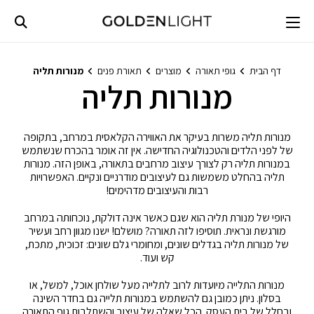
Ski
t
conten
דף הבית
גופי תאורה
מוצרים
תאורת פנים
מנורות תליה
מנורות תליה
מנורות תליה משרות בעיקר את האווירה הקלאסית במרחב, בתקופה
של לפני הלדים והטכנולוגיה החדישה. אין זה אומר בהכרח שנשתמש
במנורות תליה רק לצורך עיצוב מרחבים בתאורה, באופן הזה. מנורות
תליה בהחלט משמשות גם לעיצובים מודרניים ונקיים. האפשרויות
רבות והעיצובים מדהימים!
היופי של מנורת תליה הוא שגם כאשר אינה דולקת, נוכחותה במרחב
מורגשת ונראית. תוסיפו לזה תאורה? מושלם! ישנו מגוון רחב ועשיר
של מנורות תליה בגדלים שונים, ומחומרי גלם שונים: זכוכית, מתכת,
קש ועוד.
מנורות התלייה מיועדות לרוב לתלייה מעל שולחן אוכל, למשל, או
בסלון. ניתן כמובן גם להשתמש במנורות תלייה גם בחדר השינה
ובחלל של בית העסק. הכל שאלה של עיצוב והשתלבות גוף התאורה