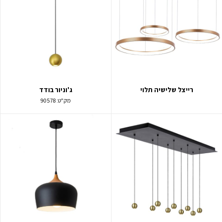
רייצל שלישיה תלוי
ג'וניור בודד
מק"ט:
90578