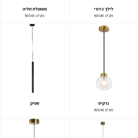
לילך כדורי
מטוטלת תליה
מק"ט:
90540
מק"ט:
90545
נרקיס
סטיק
מק"ט:
90546