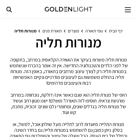
Ski
t
conten
דף הבית
גופי תאורה
מוצרים
תאורת פנים
מנורות תליה
מנורות תליה
מנורות תליה משרות בעיקר את האווירה הקלאסית במרחב, בתקופה
של לפני הלדים והטכנולוגיה החדישה. אין זה אומר בהכרח שנשתמש
במנורות תליה רק לצורך עיצוב מרחבים בתאורה, באופן הזה. מנורות
תליה בהחלט משמשות גם לעיצובים מודרניים ונקיים. האפשרויות
רבות והעיצובים מדהימים!
היופי של מנורת תליה הוא שגם כאשר אינה דולקת, נוכחותה במרחב
מורגשת ונראית. תוסיפו לזה תאורה? מושלם! ישנו מגוון רחב ועשיר
של מנורות תליה בגדלים שונים, ומחומרי גלם שונים: זכוכית, מתכת,
קש ועוד.
מנורות התלייה מיועדות לרוב לתלייה מעל שולחן אוכל, למשל, או
בסלון. ניתן כמובן גם להשתמש במנורות תלייה גם בחדר השינה
ובחלל של בית העסק. הכל שאלה של עיצוב והשתלבות גוף התאורה