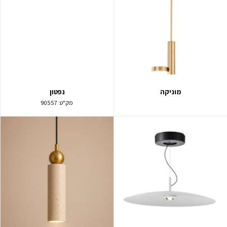
מוניקה
נפטון
מק"ט:
90557