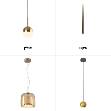
שיקגו
אבלין