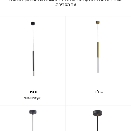
עם הסביבה.
בולד
ונציה
מק"ט:
90418