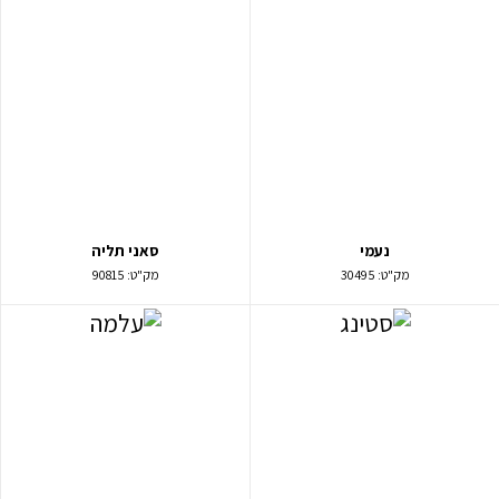
נעמי
סאני תליה
מק"ט:
30495
מק"ט:
90815