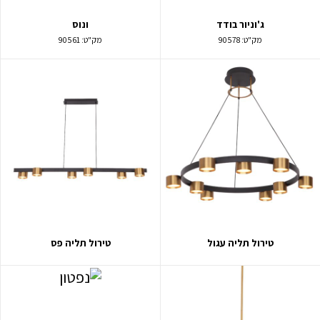
ג'וניור בודד
ונוס
מק"ט:
90578
מק"ט:
90561
טירול תליה עגול
טירול תליה פס