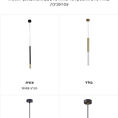
עם הסביבה.
בולד
ונציה
מק"ט:
90418