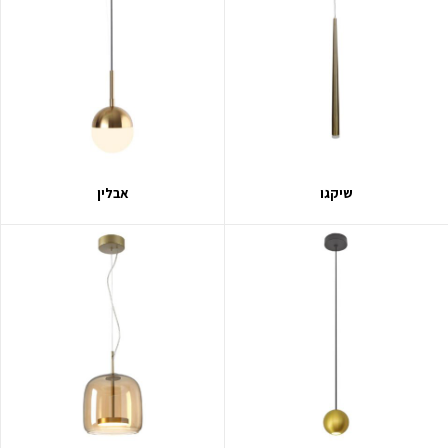
שיקגו
אבלין