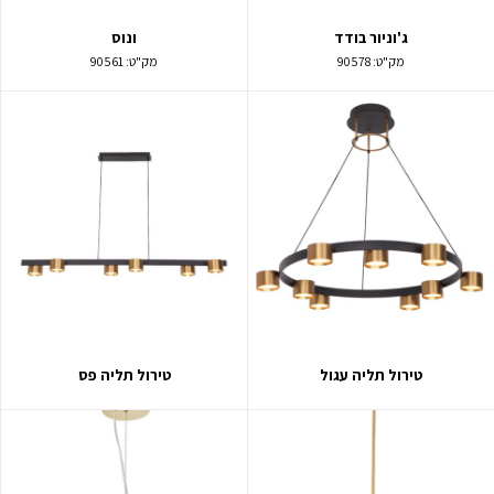
ג'וניור בודד
ונוס
מק"ט:
90578
מק"ט:
90561
טירול תליה עגול
טירול תליה פס