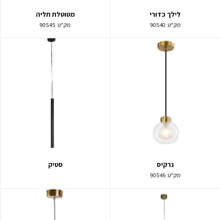
לילך כדורי
מטוטלת תליה
מק"ט:
90540
מק"ט:
90545
נרקיס
סטיק
מק"ט:
90546