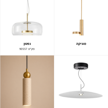
מוניקה
נפטון
מק"ט:
90557