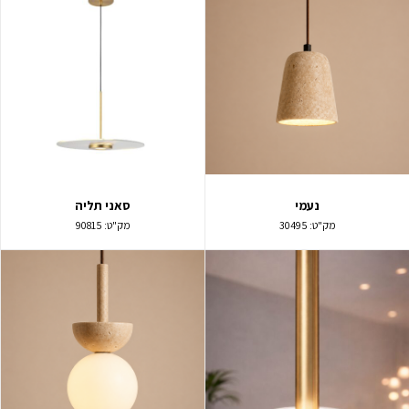
נעמי
סאני תליה
מק"ט:
30495
מק"ט:
90815