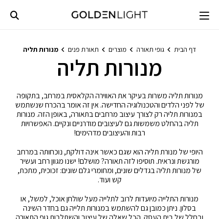
Ski
t
conten
דף הבית
גופי תאורה
מוצרים
תאורת פנים
מנורות תליה
מנורות תליה
מנורות תליה משרות בעיקר את האווירה הקלאסית במרחב, בתקופה
של לפני הלדים והטכנולוגיה החדישה. אין זה אומר בהכרח שנשתמש
במנורות תליה רק לצורך עיצוב מרחבים בתאורה, באופן הזה. מנורות
תליה בהחלט משמשות גם לעיצובים מודרניים ונקיים. האפשרויות
רבות והעיצובים מדהימים!
היופי של מנורת תליה הוא שגם כאשר אינה דולקת, נוכחותה במרחב
מורגשת ונראית. תוסיפו לזה תאורה? מושלם! ישנו מגוון רחב ועשיר
של מנורות תליה בגדלים שונים, ומחומרי גלם שונים: זכוכית, מתכת,
קש ועוד.
מנורות התלייה מיועדות לרוב לתלייה מעל שולחן אוכל, למשל, או
בסלון. ניתן כמובן גם להשתמש במנורות תלייה גם בחדר השינה
ובחלל של בית העסק. הכל שאלה של עיצוב והשתלבות גוף התאורה