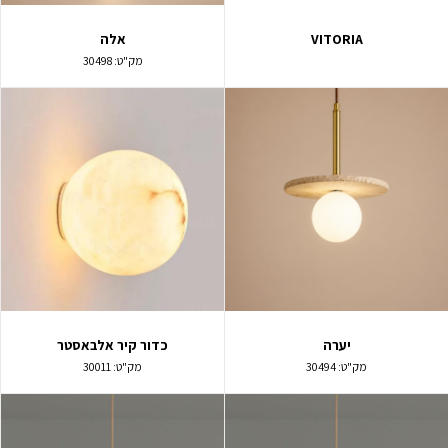
VITORIA
אלה
מק"ט:
30498
יערה
כדור קיר אלבאסטר
מק"ט:
30494
מק"ט:
30011