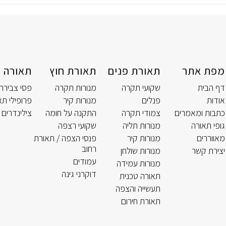
לא נמצאו מוצרים התואמים את בחירתך.
מפת אתר
תאורת פנים
תאורת חוץ
תאורה ט
דף הבית
שקועי תקרה
מנורות תקרה
פסי צבירה
אודות
פנלים
מנורות קיר
פרופילי תא
כתבות ומאמרים
צמודי תקרה
התקנה על חומה
צילינדרים 
גופי תאורה
מנורות תליה
שקועי רצפה
מאווררים
מנורות קיר
פנסי הצפה / תאורת
רחוב
יצירת קשר
מנורות שולחן
עמודים
מנורות עמידה
דוקרני גינה
תאורה טכנית
תעשייה והצפה
תאורת חירום