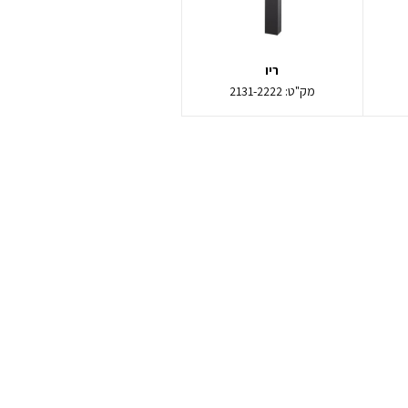
ריו
מק"ט:
2131-2222