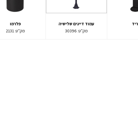
יד
עמוד דייגים שלישיה
פלרמו
מק"ט:
30396
מק"ט:
2131