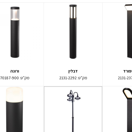
פורד
דבלין
ורונה
2131-23
מק"ט:
2131-2292
מק"ט:
70187-900