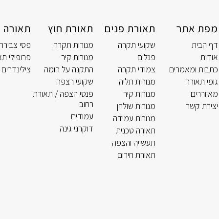
מפת אתר
תאורת פנים
תאורת חוץ
תאורה ט
דף הבית
שקועי תקרה
מנורות תקרה
פסי צבירה
אודות
פנלים
מנורות קיר
פרופילי תא
כתבות ומאמרים
צמודי תקרה
התקנה על חומה
צילינדרים 
גופי תאורה
מנורות תליה
שקועי רצפה
מאווררים
מנורות קיר
פנסי הצפה / תאורת
רחוב
יצירת קשר
מנורות שולחן
עמודים
מנורות עמידה
דוקרני גינה
תאורה טכנית
תעשייה והצפה
תאורת חירום