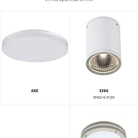
AXE
3306
מק"ט:
30421-6