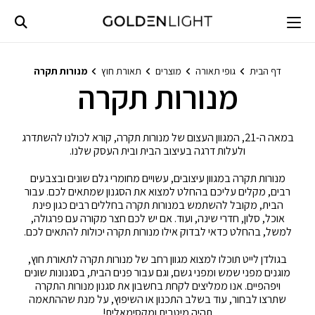
Ski
t
conten
דף הבית
גופי תאורה
מוצרים
תאורת חוץ
מנורות תקרה
מנורות תקרה
במאה ה-21, המגוון העצום של מנורות תקרה, קורא לכולנו להשתדרג
ולעלות דרגה בעיצוב הבית ובית העסק שלנו.
מנורות תקרה במגוון עיצובים, עשויים מחומרי גלם שונים ובצבעים
רבים, מקלים עליכם בהחלט למצוא את הסגנון שמתאים לכם. עבור
הבית, מקובל להשתמש במנורות תקרה בחללים רבים כגון פינת
אוכל, סלון, חדרי שינה, ועוד. אם יש לכם חצר מקורה עם פרגולה,
למשל, בהחלט כדאי לבדוק אילו מנורות תקרה יכולות להתאים לכם.
בגולדן לייט תוכלו למצוא מגוון רחב של מנורות תקרה לתאורת חוץ,
מוגנים מפני שמש ומפני גשם, וגם עבור פנים הבית, בסגנונות שונים
ויפהפיים. אנו ממליצים לקחת בחשבון את סגנון מנורות התקרה
שתרצו לבחור, עוד בשלב התכנון או השיפוץ, על מנת שההתאמה
תהיה מיטבית ומקסימאלית!