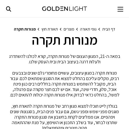
Ski
t
conten
דף הבית
גופי תאורה
מוצרים
תאורת חוץ
מנורות תקרה
מנורות תקרה
במאה ה-21, המגוון העצום של מנורות תקרה, קורא לכולנו להשתדרג
ולעלות דרגה בעיצוב הבית ובית העסק שלנו.
מנורות תקרה במגוון עיצובים, עשויים מחומרי גלם שונים ובצבעים
רבים, מקלים עליכם בהחלט למצוא את הסגנון שמתאים לכם. עבור
הבית, מקובל להשתמש במנורות תקרה בחללים רבים כגון פינת
אוכל, סלון, חדרי שינה, ועוד. אם יש לכם חצר מקורה עם פרגולה,
למשל, בהחלט כדאי לבדוק אילו מנורות תקרה יכולות להתאים לכם.
בגולדן לייט תוכלו למצוא מגוון רחב של מנורות תקרה לתאורת חוץ,
מוגנים מפני שמש ומפני גשם, וגם עבור פנים הבית, בסגנונות שונים
ויפהפיים. אנו ממליצים לקחת בחשבון את סגנון מנורות התקרה
שתרצו לבחור, עוד בשלב התכנון או השיפוץ, על מנת שההתאמה
תהיה מיטבית ומקסימאלית!