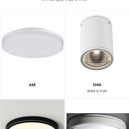
AXE
3306
מק"ט:
30421-6