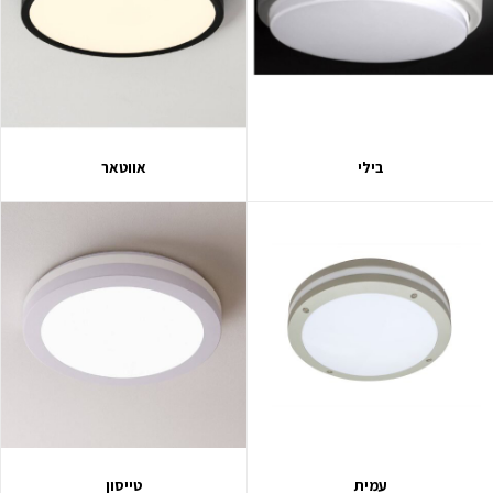
בילי
אווטאר
עמית
טייסון