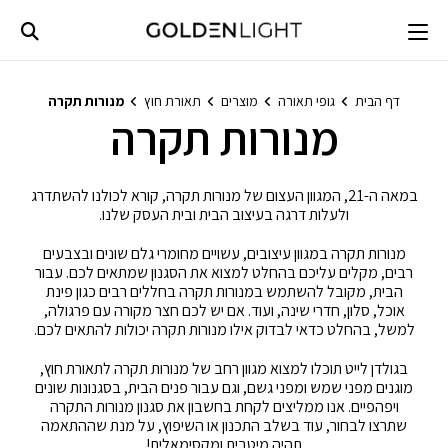
Ski
t
conten
דף הבית
גופי תאורה
מוצרים
תאורת חוץ
מנורות תקרה
מנורות תקרה
במאה ה-21, המגוון העצום של מנורות תקרה, קורא לכולנו להשתדרג
ולעלות דרגה בעיצוב הבית ובית העסק שלנו.
מנורות תקרה במגוון עיצובים, עשויים מחומרי גלם שונים ובצבעים
רבים, מקלים עליכם בהחלט למצוא את הסגנון שמתאים לכם. עבור
הבית, מקובל להשתמש במנורות תקרה בחללים רבים כגון פינת
אוכל, סלון, חדרי שינה, ועוד. אם יש לכם חצר מקורה עם פרגולה,
למשל, בהחלט כדאי לבדוק אילו מנורות תקרה יכולות להתאים לכם.
בגולדן לייט תוכלו למצוא מגוון רחב של מנורות תקרה לתאורת חוץ,
מוגנים מפני שמש ומפני גשם, וגם עבור פנים הבית, בסגנונות שונים
ויפהפיים. אנו ממליצים לקחת בחשבון את סגנון מנורות התקרה
שתרצו לבחור, עוד בשלב התכנון או השיפוץ, על מנת שההתאמה
תהיה מיטבית ומקסימאלית!