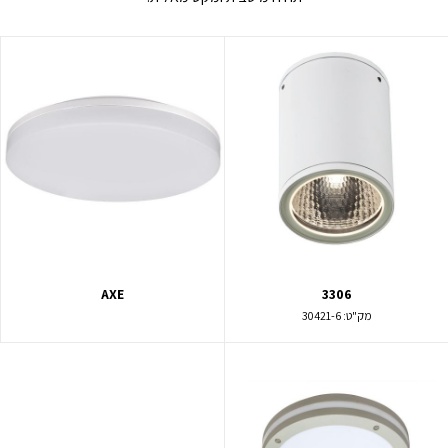
AXE
3306
מק"ט:
30421-6